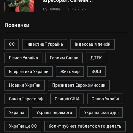
агресора»: Євгеній…
.
By
admin
23.07.2026
Позначки
ЄС
Інвестиції Україна
Індексація пенсій
Бізнес Україна
Героям Слава
ДТЕК
Енергетика України
Житомир
ЗОШ
Новини України
Президент Еврокомиссии
Санкції проти рф
Санцкії США
Слава Україні
Україна
Україна перемога
Україна сьогодні
Україна це ЄС
болит зуб нет таблеток что делать