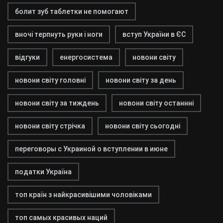
болит зуб таблетки не помогают
вночі терпнуть руки і ноги
вступ України в ЄС
відгуки
енергосистема
новони світу
новони світу головні
новони світу за день
новони світу за тиждень
новони світу останнні
новони світу стрічка
новони світу сьогодні
переговоры с Украиной о вступлении в июне
податки Україна
топ країн з найкрасивішими чоловіками
топ самых красивых наций