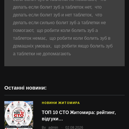
делать если болит зуб а таблеток нет
,
что
делать если болит зуб и нет таблеток
,
что
делать если сильно болит зуб а таблетки не
помогают
,
що робити коли болить зуб а
таблеток немає
,
що робити коли болить зуб в
домашніх умовах
,
що робити якщо болить зуб
а таблетки не допомагають
Останні новини:
НОВИНИ ЖИТОМИРА
ТОП 10 СТО Житомира: рейтинг,
відгуки…
.
By
admin
02.08.2026