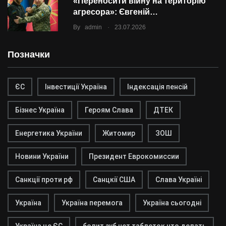
«Переносити війну на територію
агресора»: Євгеній…
.
By
admin
23.07.2026
Позначки
ЄС
Інвестиції Україна
Індексація пенсій
Бізнес Україна
Героям Слава
ДТЕК
Енергетика України
Житомир
ЗОШ
Новини України
Президент Еврокомиссии
Санкції проти рф
Санцкії США
Слава Україні
Україна
Україна перемога
Україна сьогодні