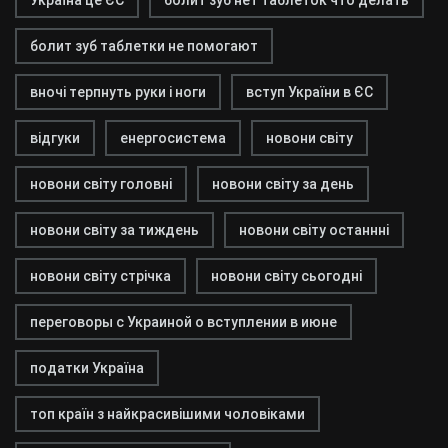
Україна це ЄС
болит зуб нет таблеток что делать
болит зуб таблетки не помогают
вночі терпнуть руки і ноги
вступ України в ЄС
відгуки
енергосистема
новони світу
новони світу головні
новони світу за день
новони світу за тиждень
новони світу останнні
новони світу стрічка
новони світу сьогодні
переговоры с Украиной о вступлении в июне
податки Україна
топ країн з найкрасивішими чоловіками