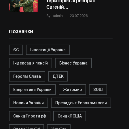
територію агресора»:
Євгеній…
.
By
admin
23.07.2026
Позначки
ЄС
Інвестиції Україна
Індексація пенсій
Бізнес Україна
Героям Слава
ДТЕК
Енергетика України
Житомир
ЗОШ
Новини України
Президент Еврокомиссии
Санкції проти рф
Санцкії США