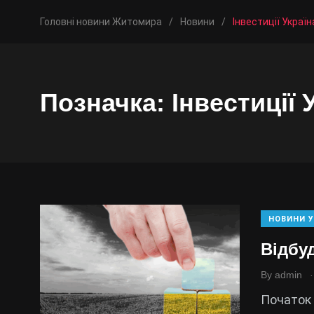
Головні новини Житомира
/
Новини
/
Інвестиції Україн
Позначка:
Інвестиції 
НОВИНИ У
Відбуд
.
By
admin
Початок 