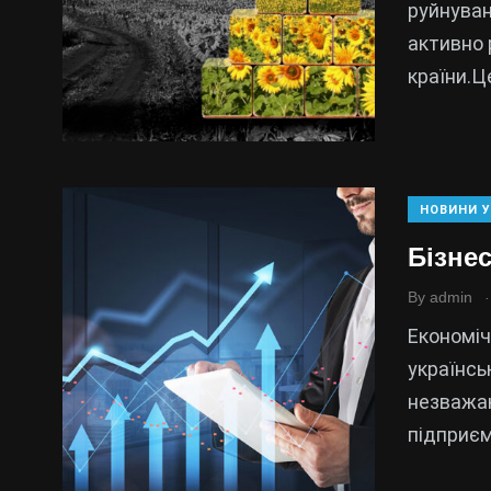
руйнуван
активно 
країни.Ц
НОВИНИ У
Бізнес
.
By
admin
Економіч
українськ
незважаю
підприєм