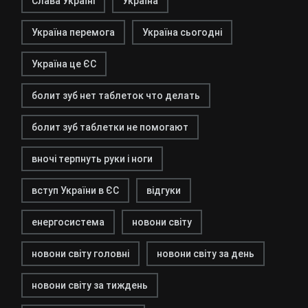
Слава Україні
Україна
Україна перемога
Україна сьогодні
Україна це ЄС
болит зуб нет таблеток что делать
болит зуб таблетки не помогают
вночі терпнуть руки і ноги
вступ України в ЄС
відгуки
енергосистема
новони світу
новони світу головні
новони світу за день
новони світу за тиждень