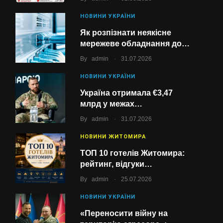
НОВИНИ УКРАЇНИ
Як розпізнати неякісне
мережеве обладнання до…
.
By
admin
31.07.2026
НОВИНИ УКРАЇНИ
Україна отримала €3,47
млрд у межах…
.
By
admin
31.07.2026
НОВИНИ ЖИТОМИРА
ТОП 10 готелів Житомира:
рейтинг, відгуки…
.
By
admin
25.07.2026
НОВИНИ УКРАЇНИ
«Переносити війну на