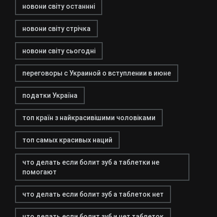
новони світу останнні
новони світу стрічка
новони світу сьогодні
переговоры с Украиной о вступлении в июне
податки Україна
топ країн з найкрасивішими чоловіками
топ самых красивых наций
что делать если болит зуб а таблетки не
помогают
что делать если болит зуб а таблеток нет
что делать если болит зуб и нет таблеток