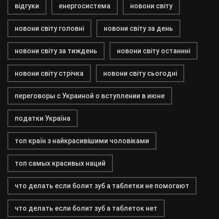
відгуки
енергосистема
новони світу
новони світу головні
новони світу за день
новони світу за тиждень
новони світу останнні
новони світу стрічка
новони світу сьогодні
переговоры с Украиной о вступлении в июне
податки Україна
топ країн з найкрасивішими чоловіками
топ самых красивых наций
что делать если болит зуб а таблетки не помогают
что делать если болит зуб а таблеток нет