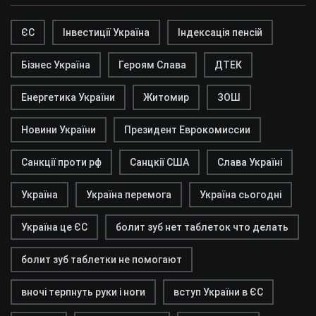
ЄС
Інвестиції Україна
Індексація пенсій
Бізнес Україна
Героям Слава
ДТЕК
Енергетика України
Житомир
ЗОШ
Новини України
Президент Еврокомиссии
Санкції проти рф
Санцкії США
Слава Україні
Україна
Україна перемога
Україна сьогодні
Україна це ЄС
болит зуб нет таблеток что делать
болит зуб таблетки не помогают
вночі терпнуть руки і ноги
вступ України в ЄС