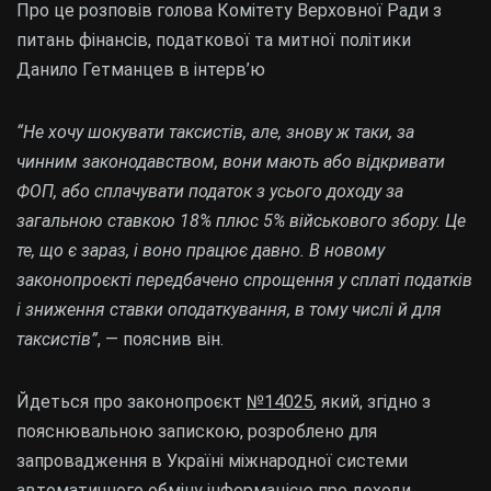
Про це розповів голова Комітету Верховної Ради з
питань фінансів, податкової та митної політики
Данило Гетманцев в інтерв’ю
“Не хочу шокувати таксистів, але, знову ж таки, за
чинним законодавством, вони мають або відкривати
ФОП, або сплачувати податок з усього доходу за
загальною ставкою 18% плюс 5% військового збору. Це
те, що є зараз, і воно працює давно. В новому
законопроєкті передбачено спрощення у сплаті податків
і зниження ставки оподаткування, в тому числі й для
таксистів”
, — пояснив він.
Йдеться про законопроєкт
№14025
, який, згідно з
пояснювальною запискою, розроблено для
запровадження в Україні міжнародної системи
автоматичного обміну інформацією про доходи,