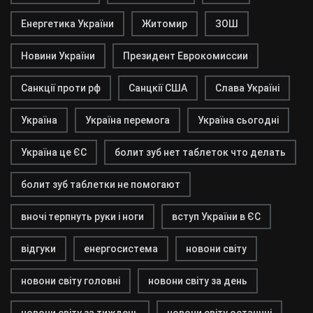
Енергетика України
Житомир
ЗОШ
Новини України
Президент Еврокомиссии
Санкції проти рф
Санцкії США
Слава Україні
Україна
Україна перемога
Україна сьогодні
Україна це ЄС
болит зуб нет таблеток что делать
болит зуб таблетки не помогают
вночі терпнуть руки і ноги
вступ України в ЄС
відгуки
енергосистема
новони світу
новони світу головні
новони світу за день