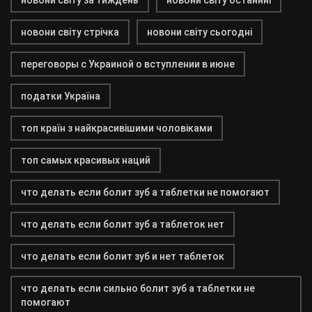
новони світу за тиждень
новони світу останнні
новони світу стрічка
новони світу сьогодні
переговоры с Украиной о вступлении в июне
податки Україна
топ країн з найкрасивішими чоловіками
топ самых красивых наций
что делать если болит зуб а таблетки не помогают
что делать если болит зуб а таблеток нет
что делать если болит зуб и нет таблеток
что делать если сильно болит зуб а таблетки не
помогают