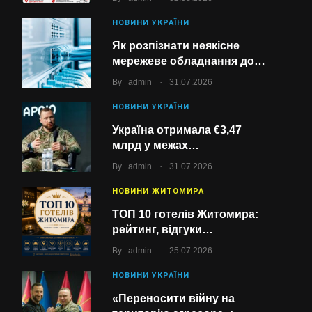
НОВИНИ УКРАЇНИ
Як розпізнати неякісне
мережеве обладнання до…
.
By
admin
31.07.2026
НОВИНИ УКРАЇНИ
Україна отримала €3,47
млрд у межах…
.
By
admin
31.07.2026
НОВИНИ ЖИТОМИРА
ТОП 10 готелів Житомира:
рейтинг, відгуки…
.
By
admin
25.07.2026
НОВИНИ УКРАЇНИ
«Переносити війну на