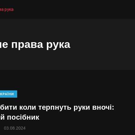
ва рука
не права рука
КРАЇНИ
бити коли терпнуть руки вночі:
й посібник
03.08.2024