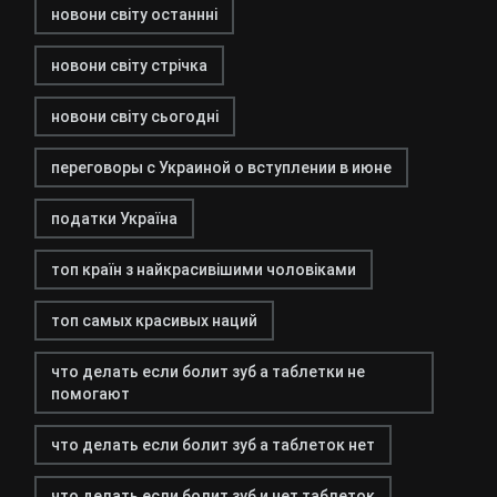
новони світу останнні
новони світу стрічка
новони світу сьогодні
переговоры с Украиной о вступлении в июне
податки Україна
топ країн з найкрасивішими чоловіками
топ самых красивых наций
что делать если болит зуб а таблетки не
помогают
что делать если болит зуб а таблеток нет
что делать если болит зуб и нет таблеток