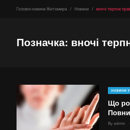
Головні новини Житомира
/
Новини
/
вночі терпне пра
Позначка:
вночі терп
НОВИНИ У
Що ро
Повни
.
By
admin