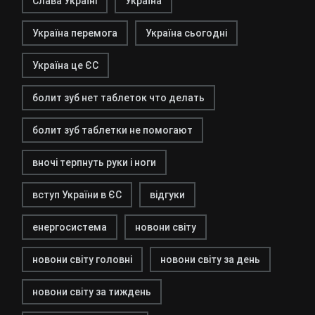
Слава Україні
Україна
Україна перемога
Україна сьогодні
Україна це ЄС
болит зуб нет таблеток что делать
болит зуб таблетки не помогают
вночі терпнуть руки і ноги
вступ України в ЄС
відгуки
енергосистема
новони світу
новони світу головні
новони світу за день
новони світу за тиждень