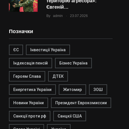
територію агресора»:
Євгеній…
.
By
admin
23.07.2026
Позначки
ЄС
Інвестиції Україна
Індексація пенсій
Бізнес Україна
Героям Слава
ДТЕК
Енергетика України
Житомир
ЗОШ
Новини України
Президент Еврокомиссии
Санкції проти рф
Санцкії США