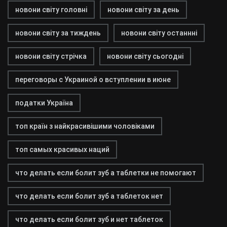
новони світу головні
новони світу за день
новони світу за тиждень
новони світу останнні
новони світу стрічка
новони світу сьогодні
переговоры с Украиной о вступлении в июне
податки Україна
топ країн з найкрасивішими чоловіками
топ самых красивых наций
что делать если болит зуб а таблетки не помогают
что делать если болит зуб а таблеток нет
что делать если болит зуб и нет таблеток