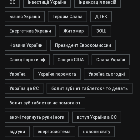
ЄС
Інвестиції Україна
Індексація пенсій
Бізнес Україна
Героям Слава
ДТЕК
Енергетика України
Житомир
ЗОШ
Новини України
Президент Еврокомиссии
Санкції проти рф
Санцкії США
Слава Україні
Україна
Україна перемога
Україна сьогодні
Україна це ЄС
болит зуб нет таблеток что делать
болит зуб таблетки не помогают
вночі терпнуть руки і ноги
вступ України в ЄС
відгуки
енергосистема
новони світу